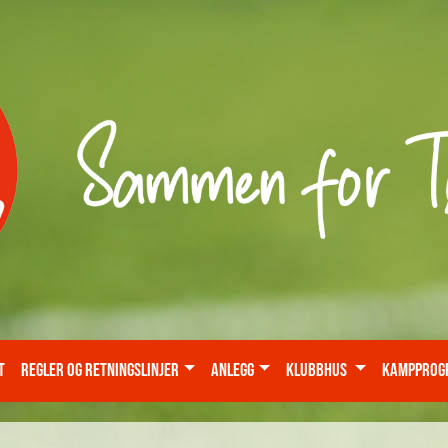
t
Regler og retningslinjer
Anlegg
KLUBBHUS
Kampprogr