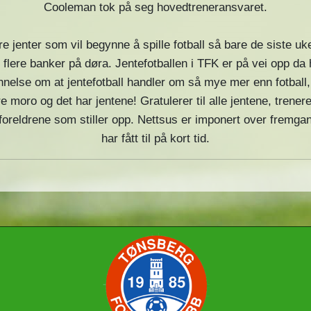
Cooleman tok på seg hovedtreneransvaret.
re jenter som vil begynne å spille fotball så bare de siste uk
g flere banker på døra. Jentefotballen i TFK er på vei opp 
ennelse om at jentefotball handler om så mye mer enn fotbal
e moro og det har jentene! Gratulerer til alle jentene, trenere
foreldrene som stiller opp. Nettsus er imponert over fremgan
har fått til på kort tid.