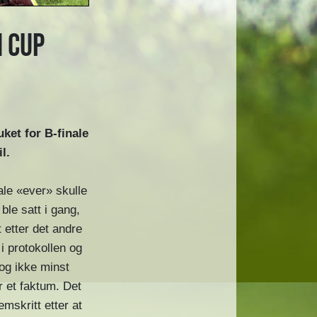
n Cup
uket for B-finale
l.
le «ever» skulle
ble satt i gang,
 etter det andre
 i protokollen og
og ikke minst
r et faktum. Det
emskritt etter at