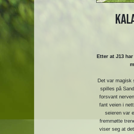
Kala
Etter at J13 har
m
Det var magisk 
spilles på Sand
forsvant nerven
fant veien i net
seieren var 
fremmøtte trene
viser seg at det