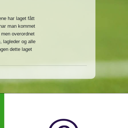
ene har laget fått
da har man kommet
l, men overordnet
, lagleder og alle
gen dette laget