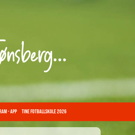
am - App
TINE Fotballskole 2026