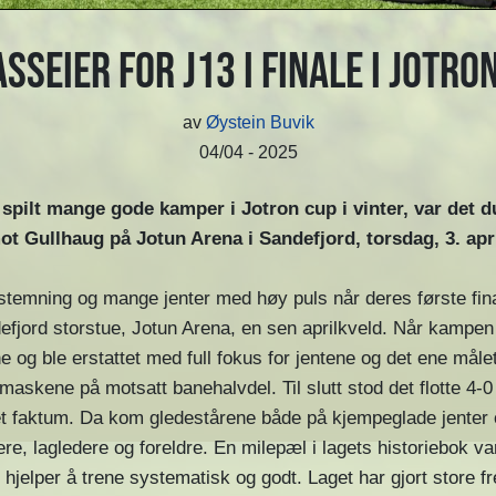
sseier for J13 i finale i Jotro
av
Øystein Buvik
04/04 - 2025
 spilt mange gode kamper i Jotron cup i vinter, var det d
ot Gullhaug på Jotun Arena i Sandefjord, torsdag, 3. apri
stemning og mange jenter med høy puls når deres første fina
efjord storstue, Jotun Arena, en sen aprilkveld. Når kampen 
e og ble erstattet med full fokus for jentene og det ene målet
tmaskene på motsatt banehalvdel. Til slutt stod det flotte 4-0
et faktum. Da kom gledestårene både på kjempeglade jenter 
re, lagledere og foreldre. En milepæl i lagets historiebok va
 hjelper å trene systematisk og godt. Laget har gjort store fr