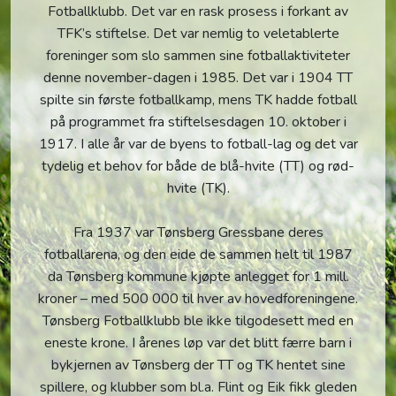
Fotballklubb. Det var en rask prosess i forkant av
TFK’s stiftelse. Det var nemlig to veletablerte
foreninger som slo sammen sine fotballaktiviteter
denne november-dagen i 1985. Det var i 1904 TT
spilte sin første fotballkamp, mens TK hadde fotball
på programmet fra stiftelsesdagen 10. oktober i
1917. I alle år var de byens to fotball-lag og det var
tydelig et behov for både de blå-hvite (TT) og rød-
hvite (TK).
Fra 1937 var Tønsberg Gressbane deres
fotballarena, og den eide de sammen helt til 1987
da Tønsberg kommune kjøpte anlegget for 1 mill.
kroner – med 500 000 til hver av hovedforeningene.
Tønsberg Fotballklubb ble ikke tilgodesett med en
eneste krone. I årenes løp var det blitt færre barn i
bykjernen av Tønsberg der TT og TK hentet sine
spillere, og klubber som bl.a. Flint og Eik fikk gleden