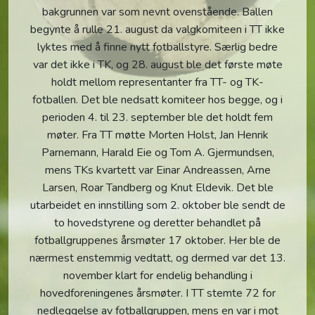
bakgrunnen var som nevnt ovenstående. Ballen
begynte å rulle 21. august da valgkomiteen i TT ikke
lyktes med å finne nytt fotballstyre. Særlig bedre
var det ikke i TK, og 28. august ble det første møte
holdt mellom representanter fra TT- og TK-
fotballen. Det ble nedsatt komiteer hos begge, og i
perioden 4. til 23. september ble det holdt fem
møter. Fra TT møtte Morten Holst, Jan Henrik
Parnemann, Harald Eie og Tom A. Gjermundsen,
mens TKs kvartett var Einar Andreassen, Arne
Larsen, Roar Tandberg og Knut Eldevik. Det ble
utarbeidet en innstilling som 2. oktober ble sendt de
to hovedstyrene og deretter behandlet på
fotballgruppenes årsmøter 17 oktober. Her ble de
nærmest enstemmig vedtatt, og dermed var det 13.
november klart for endelig behandling i
hovedforeningenes årsmøter. I TT stemte 72 for
nedleggelse av fotballgruppen, mens en var i mot