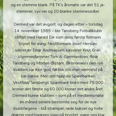
og en stemme blank. På TK’s årsmøte var det 51 ja-
stemmer, syv nei og 10 blanke stemmesedler.
Dermed var det avgjort, og dagen etter – torsdag
14. november 1985 – ble Tønsberg Fotballklubb
stiftet med Harald Eie som dens første formann.
Styret for øvrig: Nestformann Josef Hersløv,
sekretær Einar Andreassen, kasserer Knut Gran,
styremedlemmer Tom A. Gjermundsen, Roar
Tandberg og Morten Ølstørn. Økonomien i den nye
klubben var ikke god, faktisk sto man nærmest på
bar bakke. Men det hjalp da Sparebanken
Vestfold/Tønsbergs Sparebank bidro med 75 000
kroner det første og 60 000 kroner det andre året.
Dermed kunne klubben – som på et medlemsmøte
en måned senere bestemte seg for de nye
klubbfargene - blå strømper, røde bukser og hvite
drakter med bankens logo på brystet, gjøre seg klar