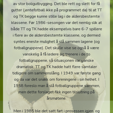
av stor boligutbygging. Det ble rett og slett for få
gutter (jentefotball ikke på programmet da) til at TT
og TK begge kunne stille lag i de aldersbestemte
klassene. Før 1986-sesongen var det nemlig slik at
både TT og TK hadde eksempelvis bare 6-7 spillere
i flere av de aldersbestemte klassene, og dermed
syntes eneste mulighet å slå sammen lagene (og
fotballgruppene). Det skulle vise se også å være
vanskelig å få ledere og trenere i de to
fotballgruppene, så situasjonen var ganske
dramatisk. TT og TK hadde hatt flere samtaler
tidligere om sammenslåing. I 1949 var første gang
og da var det snakk om foreningene i sin helhet. I
1958 foreslo man å slå fotballgruppene sammen,
men dette forslaget fikk ingen tilslutning på
årsmøtene.
Men i 1985 ble det satt fart i prosessen igjen, og