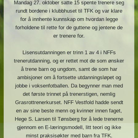
Mandag 27. oktober satte 15 spente trenere seg
rundt bordene i klubbhuset til TFK og var klare
for å innhente kunnskap om hvordan legge
forholdene til rette for de guttene og jentene de
er trenere for.
Lisensutdanningen er trinn 1 av 4 i NFFs
trenerutdanning, og er rettet mot de som ønsker
å trene barn og ungdom, samt de som har
ambisjoner om å fortsette utdanningsløpet og
jobbe i voksenfotballen. Da begynner man med
det første trinnet på trenerstigen, nemlig
Grasrottrenerkurset. NFF Vestfold hadde sendt
en av sine beste menn og kvinner innen faget,
Hege S. Larsen til Tønsberg for å lede trenerne
gjennom en E-læringsmodell, litt teori og ikke
minst praksisøkter med barn fra TFK.